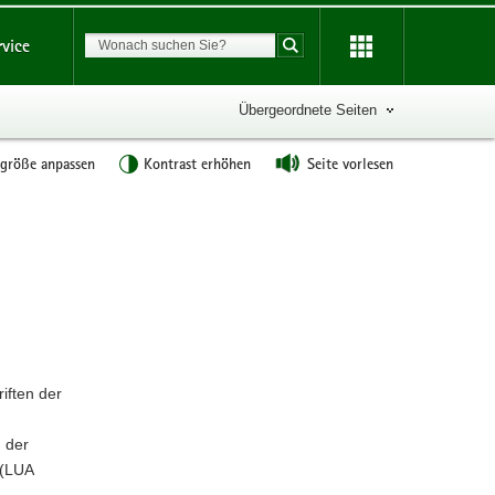
Suchbegriff
rvice
Suche starten
Übergeordnete Seiten
tgröße anpassen
Kontrast erhöhen
Seite vorlesen
Weitere
Information
iften der
n der
 (LUA