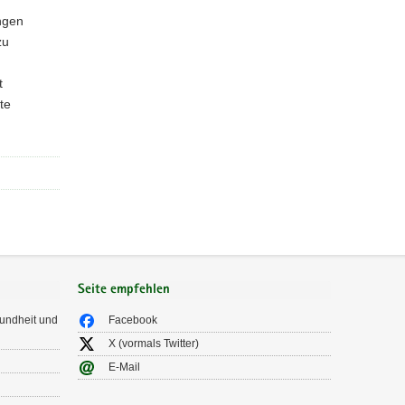
ngen
zu
t
te
Seite empfehlen
sundheit und
Facebook
X (vormals Twitter)
E-Mail