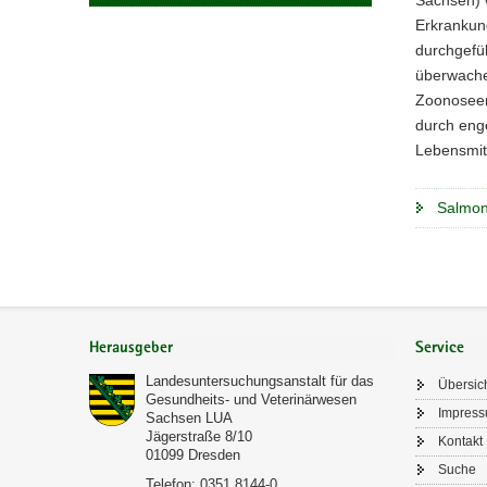
a
Erkrankun
v
durchgefüh
i
überwachen
g
Zoonoseer
a
durch enge
t
Lebensmitt
i
o
Salmon
n
Footer-
Bereich
Herausgeber
Service
Landesuntersuchungsanstalt für das
Übersic
Gesundheits- und Veterinärwesen
Impres
Sachsen LUA
Jägerstraße 8/10
Kontakt
01099
Dresden
Suche
Telefon:
0351 8144-0