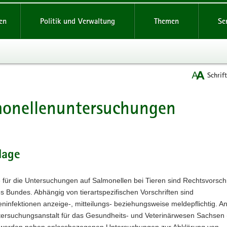
reifende
en
Politik und Verwaltung
Themen
Se
Schrif
monellenuntersuchungen
t
lage
für die Untersuchungen auf Salmonellen bei Tieren sind Rechtsvorschr
 Bundes. Abhängig von tierartspezifischen Vorschriften sind
ninfektionen anzeige-, mitteilungs- beziehungsweise meldepflichtig. A
ersuchungsanstalt für das Gesundheits- und Veterinärwesen Sachsen
werden neben anlassbezogenen Untersuchungen zur Abklärung von